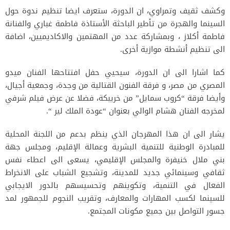
وكشف ثقيف وتمراوي، ان الدورة، ستعرف ايضا تنظيم ندوة حول
السينما والهجرة من تأطير الباحثة الأستاذة فاطمة غباري والفنانة
فاطمة أكلاز ، وبمشاركة عدد من المهتمين والاكاديميين، اضافة
الى تنظيم أنشطة موازية أخرى.
كما اشارا الى ان الدورة، سيحيي حفل افتتاحها الفنان ميدو
المصري من مصر، و فرقة الفنون القتالية من وجدة، وجمعية أجيال،
وأيضا فرقة “كروب سمايل” من خريبكة، فضلا عن عرض فيلم شرفي
لمخرجه الفنان هشام الوالي بعنوان “عودة الملك لير “.
يشار الى ان هذا المهرجان الذي ينظم بدعم من اللجنة المحلية
للمبادرة الوطنية للتنمية البشرية وعمالة الإقليم، ومجلس جهة
بني ملال خنيفرة والمجلس الإقليمي، يسعى الى اعطاء نفس
ثقافي وسينمائي جديد للمدينة، وتشجيع الشباب على الانخراط
الفعال في التنمية، وتكوينهم وتحسيسهم بالدور الايجابي
للسينما لكسب المهارات والمعارف، وتقريب النجوم للجمهور لمد
جسور التواصل بين جميع مكونات المجتمع.