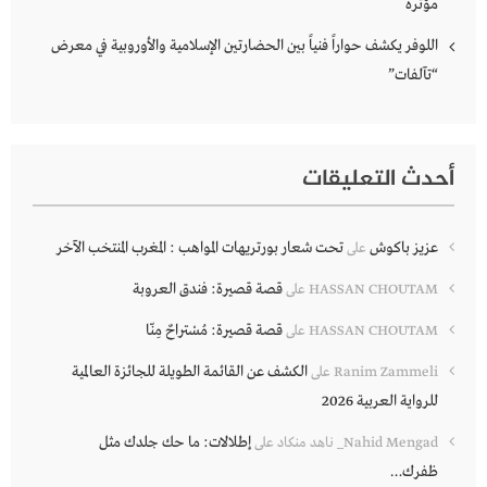
مؤثرة
اللوفر يكشف حواراً فنياً بين الحضارتين الإسلامية والأوروبية في معرض
“تآلفات”
أحدث التعليقات
عزيز باكوش
تحت شعار بورتريهات المواهب : المغرب المنتخب الآخر
على
قصة قصيرة: فندق العروبة
HASSAN CHOUTAM
على
قصة قصيرة: مُسْتراحٌ مِنّا
HASSAN CHOUTAM
على
الكشف عن القائمة الطويلة للجائزة العالمية
Ranim Zammeli
على
للرواية العربية 2026
إطلالات: ما حك جلدك مثل
Nahid Mengad_ ناهد منكاد
على
ظفرك…