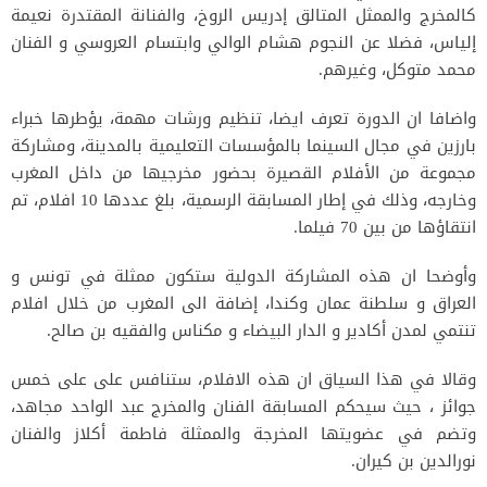
كالمخرج والممثل المتالق إدريس الروخ، والفنانة المقتدرة نعيمة
إلياس، فضلا عن النجوم هشام الوالي وابتسام العروسي و الفنان
محمد متوكل، وغيرهم.
واضافا ان الدورة تعرف ايضا، تنظيم ورشات مهمة، يؤطرها خبراء
بارزين في مجال السينما بالمؤسسات التعليمية بالمدينة، ومشاركة
مجموعة من الأفلام القصيرة بحضور مخرجيها من داخل المغرب
وخارجه، وذلك في إطار المسابقة الرسمية، بلغ عددها 10 افلام، تم
انتقاؤها من بين 70 فيلما.
وأوضحا ان هذه المشاركة الدولية ستكون ممثلة في تونس و
العراق و سلطنة عمان وكندا، إضافة الى المغرب من خلال افلام
تنتمي لمدن أكادير و الدار البيضاء و مكناس والفقيه بن صالح.
وقالا في هذا السياق ان هذه الافلام، ستنافس على على خمس
جوائز ، حيث سيحكم المسابقة الفنان والمخرج عبد الواحد مجاهد،
وتضم في عضويتها المخرجة والممثلة فاطمة أكلاز والفنان
نورالدين بن كيران.