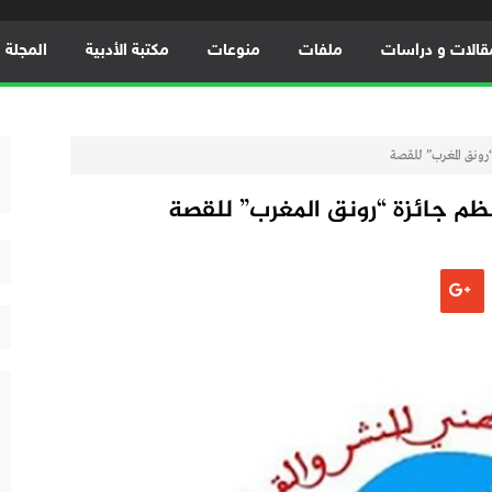
قالات و دراسات
ملفات
منوعات
مكتبة الأدبية
المجلة ال
رونق المغرب” للقصة
نظم جائزة “رونق المغرب” للقصة