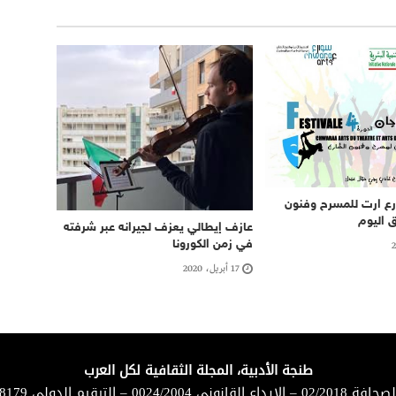
ع ارت للمسرح وفنون
 اليوم
عازف إيطالي يعزف لجيرانه عبر شرفته
في زمن الكورونا
17 أبريل، 2020
طنجة الأدبية، المجلة الثقافية لكل العرب
لقانوني 0024/2004 – الترقيم الدولي 8179-1114