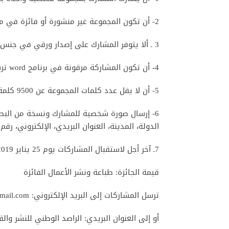
2- أن تكون المجموعة غير منشورة أو فائزة في مسابقة مماثلة.
3 ـ ألا يتوفر المشارك على إصدار ورقي في جنس القصة.
4- أن تكون المشاركة مرقونة في برنامج word ترسل إلكترونيا أو ورقيا إلى عنوان الراصد الوطني.
5- أن لا يقل عدد كلمات المجموعة عن 9500 كلمة، وألا يتجاوز 12000 كلمة.
6- إرسال صورة شخصية للمشارك ونسخة من البطاق
الدولة، المدينة، العنوان البريدي، الإلكتروني، رقم
7ـ آخر أجل لاستقبال المشاركات يوم 25 يناير 2019.
قيمة الجائزة: طباعة ونشر الأعمال الفائزة
ترسل المشاركات إلى البريد الإلكتروني: rasid.tanger@hotmail.fr / tangerrasid@gmail.com
أو إلى العنوان البريدي: الراصد الوطني للنشر والقراءة، ص. ب 12609، البريد ا