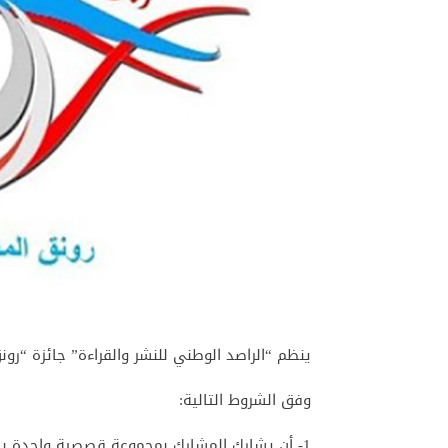
ينظم “الراصد الوطني للنشر والقراءة” جائزة “رونق ا
وفق الشروط التالية:
1- أن يشارك المشارك بمجموعة قصصية واحدة باللغة العربية.