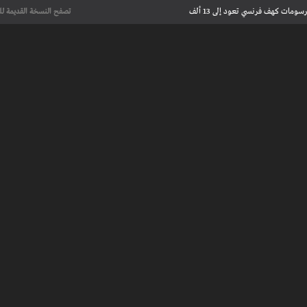
علماء يحددون لأول مرة العمر الحقيقي لرسومات كهف فرنسي تعود إلى 13 ألف
تصفح النسخة القديمة لل
عت تاريخ الإبداع
 مآسي الحرب بقصص إنسانية مؤثرة
لإسلامية والأوروبية في معرض “تآلفات”
أجل السلام» تجمع شعراء وأدباء في
علماء يحددون لأول مرة العمر الحقيقي لرسومات كهف فرنسي تعود إلى 13 ألف
عت تاريخ الإبداع
 طنجة الأدبية
عريف بأعمالهم الأدبية و الفنية من قصة، شعر، زجل، رواية، دراسة، نقد