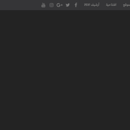
موقع
افتتاحية
أرشيف PDF
مجلة طنجة الأدبية الموقع الأدبي والثقافي الأول داخل العالم العربي، يتم تحديثه على مدار 24 ساعة ويفتح المجال لكل المبدعين في شتى أنحاء
، مسرح، سينما، تشكيل، كاريكاتير، موسيقى، حوارات و إصدارات