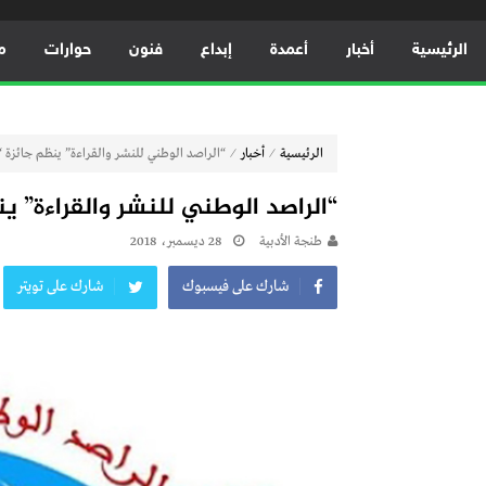
الرئيسية
أخبار
أعمدة
إبداع
فنون
حوارات
م
⁄
⁄
الرئيسية
أخبار
“الراصد الوطني للنشر والقراءة” ينظم جائزة “
“الراصد الوطني للنشر والقراءة” ي
طنجة الأدبية
28 ديسمبر، 2018
شارك على فيسبوك
شارك على تويتر