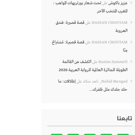
عزيز باكوش
تحت شعار بورتريهات المواهب :
على
المغرب المنتخب الآخر
قصة قصيرة: فندق
HASSAN CHOUTAM
على
العروبة
قصة قصيرة: مُسْتراحٌ
HASSAN CHOUTAM
على
مِنّا
الكشف عن القائمة
Ranim Zammeli
على
الطويلة للجائزة العالمية للرواية العربية 2026
إطلالات: ما
Nahid Mengad_ ناهد منكاد
على
حك جلدك مثل ظفرك…
تابعنا