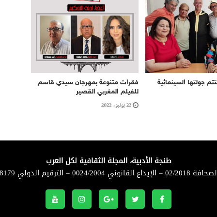
تتم جولتها السينمائية
فقرات متنوعة بمهرجان سيدي قاسم
للفيلم المغربي القصير
22 يونيو، 2022
طنجة الأدبية، المجلة الثقافية لكل العرب
لقانوني 0024/2004 – الترقيم الدولي 8179-1114