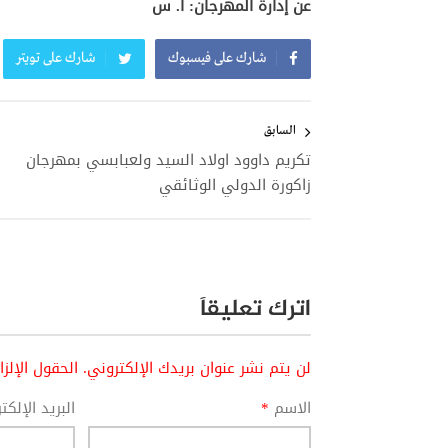
عن إدارة المهرجان: أ. س
شارك على فيسبوك
شارك على تويتر
تصفّح
المقالات
السابق
تكريم داوود اولاد السيد ولعبابسي بمهرجان
زاكورة الدولي الوثائقي
اترك تعليقاً
لن يتم نشر عنوان بريدك الإلكتروني.
الحقول الإلز
الاسم
*
البريد الإلك