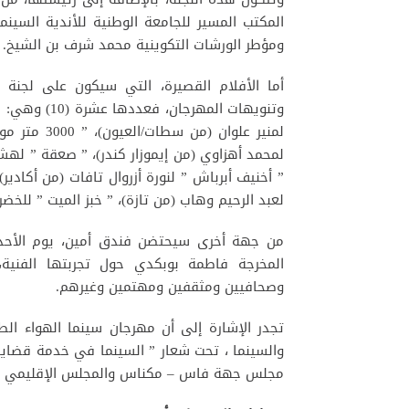
المكتب المسير للجامعة الوطنية للأندية السين
ومؤطر الورشات التكوينية محمد شرف بن الشيخ.
أما الأفلام القصيرة، التي سيكون على لجنة ا
وتنويهات المه
لمنير علوان 
لمحمد أهزاوي (من إيموزار كندر)، ” صعقة ” لهش
لعبد الرحيم وهاب (من تازة)، ” خبز الميت ” للخض
المخرجة فاطمة بوبكدي حول تجربتها الفنية
وصحافيين ومثقفين ومهتمين وغيرهم.
تجدر الإشارة إلى أن مهرجان سينما الهواء الط
والسينما ، تحت شعار ” السينما في خدمة قضايا 
مجلس جهة فاس – مكناس والمجلس الإقليمي بتاز