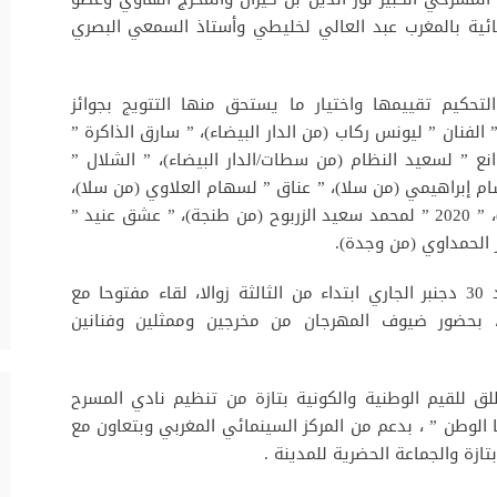
مائية بالمغرب عبد العالي لخليطي وأستاذ السمعي البصري
لتحكيم تقييمها واختيار ما يستحق منها التتويج بجوائز
رجان، فعددها عشرة (10) وهي: ” الفنان ” ليونس ركاب (من الدار البيضاء)، ” سارق الذاكرة ”
(من سطات/العيون)، ” 3000 متر موانع ” لسعيد النظام (من سطات/الدار البيضاء)، ” الشلال ”
ام إبراهيمي (من سلا)، ” عناق ” لسهام العلاوي (من سلا)،
” أخنيف أبرباش ” لنورة أزروال تافات (من أكادير)، ” 2020 ” لمحمد سعيد الزربوح (من طنجة)، ” عشق عنيد ”
ر الحمداوي (من وجدة).
من جهة أخرى سيحتضن فندق أمين، يوم الأحد 30 دجنبر الجاري ابتداء من الثالثة زوالا، لقاء مفتوحا مع
، بحضور ضيوف المهرجان من مخرجين وممثلين وفنانين
لق للقيم الوطنية والكونية بتازة من تنظيم نادي المسرح
الوطن ” ، بدعم من المركز السينمائي المغربي وبتعاون مع
ة والجماعة الحضرية للمدينة .