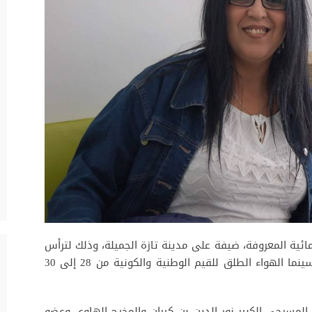
ائية المعروفة، ضيفة على مدينة تازة الجميلة، وذلك لترأس
لجنة تحكيم مسابقة الدورة الخامسة لمهرجان سينما الهواء الطلق للقيم الوطنية والكونية من 28 إلى 30
المسرحي الكبير نور الدين بن كيران والمخرج الهاوي وعضو