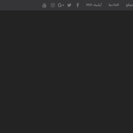
موقع
افتتاحية
أرشيف PDF
مجلة طنجة الأدبية الموقع الأدبي والثقافي الأول داخل العالم العربي، يتم تحديثه على مدار 24 ساعة ويفتح المجال لكل المبدعين في شتى أنحاء
، مسرح، سينما، تشكيل، كاريكاتير، موسيقى، حوارات و إصدارات