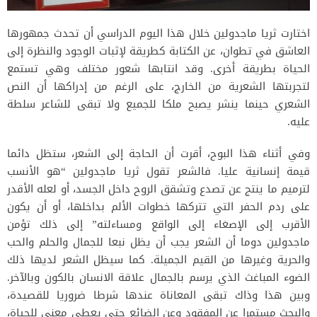
اختارت ثريا ماجدولين خلال هذا اليوم الدراسي أن تحدث جمهورها
العاشق في تطوان، عن الكتابة كطريقة لإثبات الوجود والنظرة إلى
الحياة بطريقة أخرى. وقد انتابها شعور مختلف وهي تستمع
لتجربتها الشعرية من الخارج، على الرغم من إدراكها أن النص
الشعري حينما ينشر يصبح ملكا للجميع ولا تبقى للشاعر سلطة
عليه.
وفي أثناء هذا البوح، أقرت أن الحاجة إلى الشعر، ستظل دائما
قيمة إنسانية عليا. فالشعر تقول ثريا ماجدولين “هو الأنسب
لترميم ما ينتج عن تصدع وتشقق الروح داخل الجسد، أو لعله الأقدر
على ردم الحفر التي تتركها خطوات الألم بداخلها، أو أن يكون
الأقرب إلى الإصغاء إلى الواقع ومساءلته” إلى ذلك تؤمن
ماجدولين دوما أن الشعر يجب أن يظل نبعا للجمال والحلم والحب
والحرية وغيرها من القيم الجميلة. كما سيظل الشعر لديها ذلك
الضوء المباغث الذي يرسم بالجمال علاقة الانسان بالكون وبالآخر.
وبين هذا وذاك تبقى المعاناة عندها شرطا ضروريا للقصيدة،
والبحث مستمرا عن المفقود وعن الضائع حتى يعطي معنى للحياة،