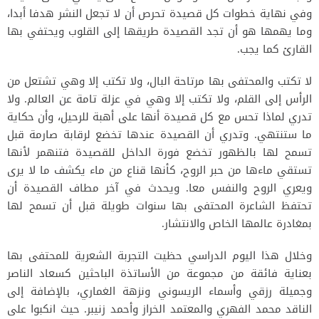
وفي نهاية خطوات كل قصيدة تحرص أن لا تجعل النشر هدفا أبدا،
وما يهمها هو أن تجد القصيدة طريقها إلى القلوب ويحتفي بها
القارئ كما يجب.
لا تكتب والمحتفى بها مرتاحة البال، ولا تكتب إلا وهي تشتعل من
الرأس إلى القلم، ولا تكتب إلا وهي في عزلة تامة عن العالم. ولا
تدري لماذا تحس مع كل قصيدة أنها على أهبة للرحيل، وأن حكاية
ما ستنتهي. وتدري أن القصيدة عندها تخضع لرقابة صارمة قبل
تسمح لها بالظهور تخضع فورة الداخل للقصيدة فتنهمر لأنها
تستقي ماءها من حبر الروح، كأنها قناع من ماء يكشف ما لا يرى
ويعري الروح والنفس معا. ويحدث في آخر مطاف القصيدة أن
تحتفظ الشاعرة المحتفى بها سنوات طويلة قبل أن تسمح لها
بمغادرة عالمها الخاص والانتشار.
وخلال هذا اليوم الدراسي حظيت التجربة الشعرية للمحتفى بها
بعناية فائقة من مجموعة من الأساتذة الباحثين كسعاد الناصر
وجميلة رزقي وأسماء الريسوني ونزهة الغماري، بالإضافة إلى
الناقد محمد الفهري والمعتمد الخراز وأحمد زنيبر. حيث انكبوا على