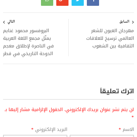
تصفّح
المقالات
السابق
التالي
مهرجان العيون للشعر
البروفسور محمود غنايم
العالمي ترسيخ للعلاقات
يمثّل مجمع اللغة العربية
الثقافية بين الشعوب
في الناصرة لإطلاق معجم
الدوحة التاريخي في قطر
اترك تعليقاً
لن يتم نشر عنوان بريدك الإلكتروني.
الحقول الإلزامية مشار إليها بـ
*
الاسم
*
البريد الإلكتروني
*