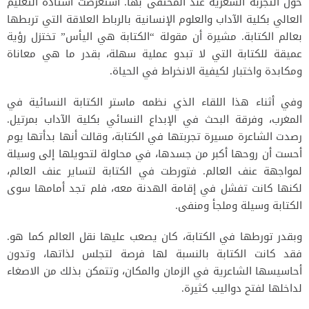
حول التجربة الشعرية عند المحتفى بها. استعرضت أستاذة التعليم
العالي بكلية الآداب والعلوم الإنسانية بالرباط العلاقة التي تربطها
بعالم الكتابة. مشيرة أن مقولة “الكتابة هي اليأس” تختزل رؤية
عميقة للكتابة التي لا تبدو عملية سهلة، بقدر ما هي معاناة
ومكابدة واختبار لكيفية الانخراط في الحياة.
وفي أثناء هذا اللقاء الذي نظمه ماستر الكتابة النسائية في
المغرب، وفرقة البحث في الإبداع النسائي بكلية الآداب بمرتيل.
رصدت الشاعرة مسيرة تجربتها في الكتابة، وقالت أنها بدأتها يوم
أحست أن روحها أكبر من جسدها، في محاولة لتحويلها إلى وسيلة
لمواجهة عنف العالم. فتورطت في الكتابة لتساير عنف العالم،
لكنها كانت تفشل في إقامة الهدنة معه، فلم تجد أمامها سوى
الكتابة وسيلة وملجأ ومنفى.
وبقدر تورطها في الكتابة، كان يصعب عليها نقل العالم كما هو.
فقد كانت الكتابة بالنسبة لها فرصة لتجلس لذاتها، وتدون
أحاسيسها الشاعرية في الزمان والمكان، وتتمكن بذلك من الاصغاء
لداخلها لفتح دواليب كثيرة.