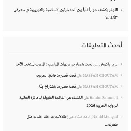
اللوفر يكشف حواراً فنياً بين الحضارتين الإسلامية والأوروبية في معرض
“تآلفات”
أحدث التعليقات
عزيز باكوش
تحت شعار بورتريهات المواهب : المغرب المنتخب الآخر
على
قصة قصيرة: فندق العروبة
HASSAN CHOUTAM
على
قصة قصيرة: مُسْتراحٌ مِنّا
HASSAN CHOUTAM
على
الكشف عن القائمة الطويلة للجائزة العالمية
Ranim Zammeli
على
للرواية العربية 2026
إطلالات: ما حك جلدك مثل
Nahid Mengad_ ناهد منكاد
على
ظفرك…