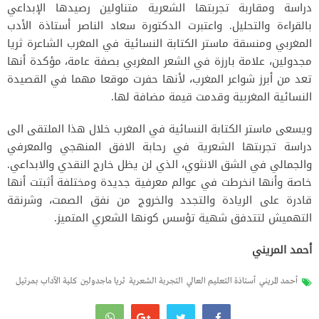
دراسة ومقاربة تجربتها الشعرية متناولين رصيدها الإبداعي
بالقراءة والتحليل. واعتبرت الدكتورة سعاد الناصر أستاذة الأدب
المغربي ومنسقة ماستر الكتابة النسائية في المغرب الشاعرة ثريا
مجدولين، علامة بارزة في الشعر المغربي بصفة عامة، مؤكدة أنها
تعد من أبرز شواعر المغرب، لأنها حفرت موقعا مهما في القصيدة
النسائية المغربية وقدمت قيمة مضافة لها.
ويسعى ماستر الكتابة النسائية في المغرب خلال هذا الملتقى الى
دراسة تجربتها الشعرية في رحابة الافق المنهجي والمعرفي
والجمالي في الشق الانثوي، الذي لن يظل خارج النقدي والابداعي.
خاصة وأنها انخرطت في عوالم معرفية جديدة ومختلفة أثبتت أنها
قادرة على الريادة والتجدد والخروج من نفق الصمت، وشرنقة
التهميش لتتدفق شهية تؤسس كونها الشعري المتميز.
أحمد المريني
أحمد المريني
أستاذة التعليم العالي
التجربة الشعرية
ثريا ماجدولين
كلية الآداب بمرتيل