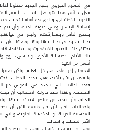
في المسرح التجريبي يصبح الجديد مطلوبا لذات
فعل إجرائي فقط، هو فعل للبحث عن القيم الفكري
التجريب الاحتفالي، والذي هو أساسا تجريب ميد
إنسانية الإنسان وعلى حيوية الحياة، وأن يتم 
بحضور الناس وبمشاركتهم، وليس في غيابهم، و
تحيا بنا، وحتى نحيا فيها وبها ومعها، وأن نحر
تختنق داخل الصدور الضيقة وتموت بداخلها، لأنه
تلك الأيام الاحتفالية الأخرى، ولا شيء أروع وأ
أحسن من العيد.
الاحتفال إذن واحد في كل العالم، ولكن تعبيرا
والمعيدين بكل تأكيد، وهي بعدد اللحظات الاحتف
بعدد الحالات التي تتجدد في النفوس مع الد
المختلفة، ولهذا فقد حاولت الاحتفالية أن تبحث
العالم، وأن تبحث عن عناصر الائتلاف بينها، و
ولجماليات الفن، لأن من طبيعة الفن أن يجمعن
للمذهبية الحزبية، أو للمذهبية الفئوية، والتي 
الآخر المختلف والمخالف.
وفي زمن تشييء الإنسان، وفي زمن تبضيع الفنون