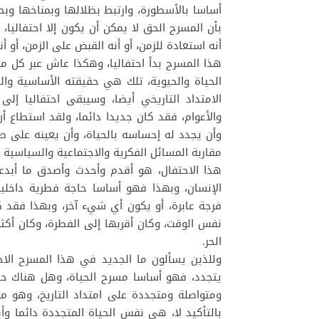
أساسا بالأسطورة، وارتبط بظلالها وبمناخها وبط
بأن المسرح الحق لا يمكن أن يكون إلا احتفاليا
أنه استعادة للزمن، أو أنه القبض على الزمن، أو أ
هذا المسرح بدأ احتفاليا، وهكذا عاش عبر كل م
الحياة والحيوية، تلك هي حقيقته الأساسية وا
الامتداد التاريخي أيضا، وسيبقى احتفاليا إلى
والأعوام، فقد كان جديدا دائما، ولقد استطاع أن
وأن يجدد له إحساسه بالحياة، وأن يعينه على ط
مقاربة المسائل الفكرية والاجتماعية والسياسية ع
هذا الاحتفال، هو أقدم وأحدث وأصدق ما أبدعته
الإنسان، وبهذا فهو أساسا حاجة فطرية داخلية
فرجة عابرة، أو يكون أي شيء آخر، وبهذا فقد 
نفس الوقت، وكان أقربها إلى الفطرة، وكان أكثر 
الحر.
وللذين يسألون ما الجديد في هذا المسرح الاح
يتجدد، فهو أساسا مسرح الحياة، وهل هناك حي
ومتواصلة ومتجددة على امتداد التاريخ، وهو 
بالتأكيد لا، هي نفس الحياة المتجددة دائما وأ