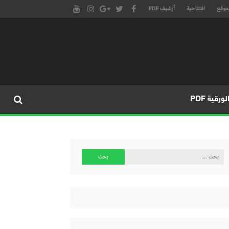
موقع
افتتاحية
أرشيف PDF
مجلة طنجة الأدبية الموقع الأدبي والثقافي الأول داخل العالم العربي، يتم تحديثه على مدار 24 ساعة ويفتح المجال لكل المبدعين في شتى أنحاء
، مسرح، سينما، تشكيل، كاريكاتير، موسيقى، حوارات و إصدارات
ورقية PDF
البحث
عن: