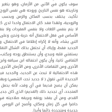
سوف يكون في الآتي من الأزمان، وهو يتغير ويت
وتاريخه هو نفس التاريخ، وروحه هي نفس الروح، 
تأكيد، يختلف بحسب المكان والزمن وبحسب ا
والروحية، ولهذا فقد كان الاحتفال واحدا لدى كل 
لا يتم بنفس اللغات ولا بنفس المفردات ولا بنف
الأساس في فعل الاحتفال أنه حرية وتحرر، وعلى أنه
التي يشاء، وأنه لا إكراه إطلاقا في الاحتفال، 
الجديد فقط، وإياك أن تحتفل بذلك الشكل التقل
يستفتي قلبه ويبدع، وأن يستنطق روحه ويكتب، و
الثقافي ثانيا، وأن يكون احتفاله ابن سياقه واب
الأخرى ومن الثقافات الأخرى، ومن الأزمان الأخرى 
هذه الاحتفالية لا تبحث عن الجديد، والجديد ف
الجديدة التي تقول ( لا جديد تحت الشمس) وبهذ
يمكن أن يصبح قديما في أي وقت، لأنه يحمل 
المتجدد، أي تجديد ذلك (القديم) الذي كان جدي
القدم، ومن أن يفقد رونقه وبريقه صلاحيته في 
حاضرا في كل زمان ومكان، وأصبح ابن الرومي حي
جديدة ومتجددة دائما وأبدا.