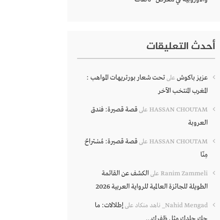
أحدث التعليقات
عزيز باكوش
تحت شعار بورتريهات المواهب :
على
المغرب المنتخب الآخر
قصة قصيرة: فندق
HASSAN CHOUTAM
على
العروبة
قصة قصيرة: مُسْتراحٌ
HASSAN CHOUTAM
على
مِنّا
الكشف عن القائمة
Ranim Zammeli
على
الطويلة للجائزة العالمية للرواية العربية 2026
إطلالات: ما
Nahid Mengad_ ناهد منكاد
على
حك جلدك مثل ظفرك…