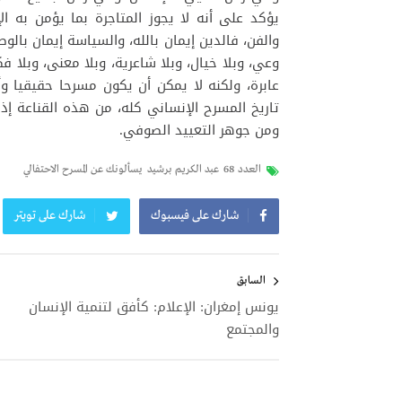
يؤكد على أنه لا يجوز المتاجرة بما يؤمن به 
والفن، فالدين إيمان بالله، والسياسة إيمان بالوط
وعي، وبلا خيال، وبلا شاعرية، وبلا معنى، وبلا فك
عابرة، ولكنه لا يمكن أن يكون مسرحا حقيقيا وأ
تاريخ المسرح الإنساني كله، من هذه القناعة إذن،
ومن جوهر التعييد الصوفي.
العدد 68
عبد الكريم برشيد
يسألونك عن المسرح الاحتفالي
شارك على فيسبوك
شارك على تويتر
تصفّح
المقالات
السابق
يونس إمغران: الإعلام: كأفق لتنمية الإنسان
والمجتمع