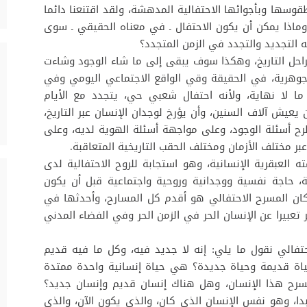
قوسها وبأجوائها الاحتفالية المدهشة، ولقد اقتنعنا دائما
، وماذا يمكن أن يكون الاحتفال ـ في معناه الحقيقي ـ سوى
نه التجديد والتجدد في الزمن المتجدد؟
راحل التاريخ، وهكذا سوف يبقى إلى ما شاء الوجود وشاءت
لجوهرية، في الحقيقة وقي الواقع الاجتماعي اليومي وفي
 ما لا نهاية، ولأنه احتفال شعبي حي، يتجدد مع الأيام
 يعيش آلاف السنين، وأن يؤرخ لوجدان الإنسان عبر التاريخ،
رح أسئلة الوجود، وعلى مواجهة أسئلة الهوية لديه، وعلى
بر مختلف الأزمان ومختلف الحقب التاريخية المتعاقبة.
 العبقرية الإنسانية، وهو استجابة للروح الاحتفالية لدى
، حاجة نفسية ووجدانية وروحية واجتماعية قبل أن يكون
كان المسرح الاحتفالي هو أقدم كل المسارح، وأحدثها في
تعبيرا عن الإنسان الحر في الزمن الحر وفي الفضاء المدني
تفالي نقول ما يلي: إنه لا جديد فيه، وكل ما فيه قديم
اة قديمة وحياة جديدة؟ هي حياة إنسانية واحدة ممتدة
مسرح هذا الإنسان، وهل هناك إنسان قديم وإنسان جديد؟
بدا، وهو نفس الإنسان الذي كان، والذي يكون الآن، والذي