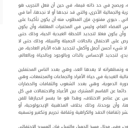
ه، ويصبح في حد ذاته قيمة، في حين أن فعل التجريب هو
ة والجمالية الأخرى، والتي قد نجدها أو لا نجدها، أما في
اني ـ حيوي مفتوح، فإن المطلوب منه أن يكون تأكيدا على
في الفضاء العام، وليس في المختبرات المغلقة، وأن يكون
أن يكون فعلا لتجديد اللحظة العيدية الحية، وذلك حتى
ص على الاحتفال بالحالات الجميلة والنبيلة، وذلك حتى لا
 لا شيء أحسن أجمل وأكمل، لتجديد هذه الأيام العادية، من
بدع، لتجديد الإحساس بالذات وبالوجود وبالحياة وبالعالم،
ته وتمظهراته لا يعدها العد، وهي بعدد الناس المحتفلين
الية العيدية في حياة الأفراد والجماعات والمجتمعات، وهي
ورة الدموية، وهي بعدد الشعوب والثقافات والحضارات
 دائما عن القاسم المشترك بين الأعياد والاحتفالات في كل
ليس عن عناصر الاختلاف، وهذا هو ما يفسر انحيازها للفن
ا، وأن يوحدنا، وذلك بخلاف المذهبية الإيديولوجية، أو
تنشر (ثقافة) الحقد والكراهية وثقافة تجريم وتكفير وتسفيه
، وفي مجال مسخ الجميل والنبيل، فإن المسرح الاحتفالي