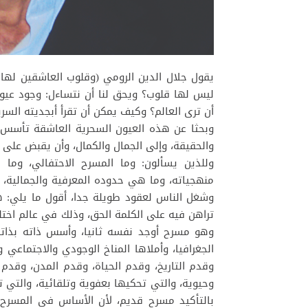
يقول جلال الدين الرومي (وقلوب العاشقين لها 
ليس لها قلوب؟ ويحق لنا أن نتساءل: وجود عيون
أن ترى العالم؟ وكيف يمكن أن تقرأ أبجديته السري
وبحثا عن هذه العيون السحرية العاشقة تأسس ا
والحقيقة، وإلى الجمال والكمال، وأن يقبض على ر
وللذين يسألون: وما المسرح الاحتفالي، وم
منهجياته، وما هي حدوده المعرفية والجمالية، 
وشغل الناس لعقود طويلة جدا، أقول ما يلي: هو
تراهن فيه على الكلمة الحق، وذلك في عالم اخت
وهو مسرح أوجد نفسه ثانيا، وأسس ذاته بذاته، 
الجغرافيا، وأملاها المناخ الوجودي والاجتماع
وقدم التاريخ، وقدم الحياة، وقدم المدن، وقدم
وحيوية، والتي تحكيها بعفوية وتلقائية، والتي
بالتأكيد مسرح قديم، لأن الأساس في المسرح أ