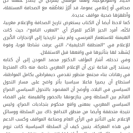
الحياد والموضوعية، وهما موقفان يُفتَرض أن يَصْدر عنهما كل
صحافي أو إعلامي عموما، قد أَبْرَزَ تعاطُفَه مع الصحافة المستقلة،
وأظهرَها ضحية مواقف عديدة.
كما لاحظ أيضا أن الكتاب يستعرض تاريخ الصحافة والإعلام مغربيا،
لكنّه، أفرد الحيز الأكبر للمركز أي ”المغرب النافع“، حيث كانت
الهيمنة للاستعمار الفرنسي، ولم يشر تاريخيا إلى الإنجازات الكُبرى
للإعلام في ”المنطقة الخليفية“، التي عرفت نشاطا قويا، وقوة
يُشهَد لها بتأثيرها في واقعها قبل الاستقلال.
وفي تدخله، أشار المؤلف الدكتور محمد المودن إلى أن كتابه
يستند إلى قناعة ترى أن الإعلام المغربي خاصة منه ذاك المنخرط
في رهانات بناء مجتمع متطور تقدمي ديمقراطي بكامل المواطنة،
استطاع أن يصيرا فاعلا سياسيا بأثر واضح على مسار التحول
السياسي في البلاد، وأوضح أن المقصود بالتحول السياسي الصراع
القائم بين السلطة ومن ينازعونها بالحضور والهيمنة على الفضاء
السياسي المغربي، بمعنى واقع محكوم بتجادبات الصراع، وليس
نتيجة متحققة وأيضا من منطق التدافع ذاك بين السلطة ووسائل
الإعلام على التأثير في الرأي العام وصناعة المواقف وكسب الدعم
في هذه المعركة، يتبين كيف أن السلطة السياسية كانت تروم