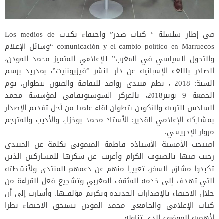
في إطار سلسلة ” كتاب صدر” واحتفاء بكتاب Los medios de
comunicación y el cambio político en Marruecos “وسائل الإعلام
والتحول السياسي في المغرب” للإعلامي المتميز محمد المودن،
الصادر باللغة الإسبانية عن دار النشر “فيزيوننيت”، بمدريد برسم
السنة: 2018 ، نظم منتدى روافد للثقافة والفنون بتطوان، يوم
الجمعة 9 نونبر2018، بالمركز السوسيوثقافي لمؤسسة محمد
السادس للتربية والتكوين بتطوان لقاء علميا من أجل تقديم الإصدار
بمشاركة الإعلامي القدير: الأستاذ محمد بوخزار، والأديب والمترجم
مزوار الإدريسي.
افتتحت الأمسية الأستاذة فاطمة الميموني بكلمة عن المنتدى
رحبت فيها بالضيوف الكرام وأعربت عن شكرها للمشاركين الذين
تكبدوا مشاق السفر، تعبيرا منهم عن دعمهم للمنتدى ولأنشطته
التي تهدف إلى خدمة المثقف المغربي وتشجيع فعل القراءة من
خلال الاحتفاء بالإصدارات الجديدة وتكريم مؤلفيها. وأشارت إلى أن
كتاب الإعلامي والجامعي محمد المودن يستحق الاحتفاء نظرا
لأهمية الموضوع الذي تناوله..