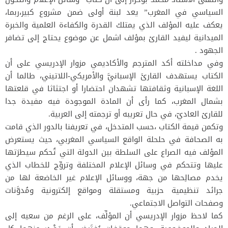
السياسي في المغرب” يعد لبنة أولى ضمن مشروع كبير،ربما،
يعكف عليه المؤلف الذي يمتلك القدرة والكفاءة العلمية والخبرة
الميدانية ليفيد القارئ بمؤلف اشمل عن موضوع يحتاج إلى تضافر
الجهود .
وفي مداخلته أكد المترجم والأكاديمي مزوار الإدريسي على أن
الكتاب يستهدف القارئَ الإسبانيَّ والأمريكي-اللاتيني، طالما أن
اللغة الإسبانية وثقافتها تشهدان احتضارا أو اجتثاثا في قلعتها
بشمال المغرب، كما رأى أن المادة الموجودة فيه مفيدة جدا
للقارئ العاديّ، في حال تعريبه أو ترجمته إلى العربية.
وتكمن قيمة الكتاب ،حسب المتدخل، في تعريفنا بالدور الذي قامت
به الصحافة في حلحلة الواقع السياسي المغربي، حيث يستعرض
المؤلف فيه الصراع على السلطة بين الدولة التي تُحكم سيطرَتها
عليها وتتحكم في وسائل الإعلام المختلفة وتروِّج للخطاب الذي
يخدم مصالِحها من جهة، ووسائل الإعلام غير الخاضعة لها من
جرائد تنظيمية حزبية ومستقلة ومواقع إلكترونية ومُدوَّنات
وصفحات التواصل الاجتماعي.
كما لاحظ مزوار الإدريسي أن المؤلِّف، على الرغم من سعيه إلى