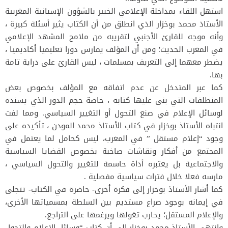
استهل اللقاء بمداخلة الإعلامي الخبير بالشؤون الإسبانية المغربية
الأستاذ محمد بوخزار الذي انطلق من أن الكتاب يثير أسئلة كبيرة ،
وأنه موجه للقارئ الأجنبي لتقريبه من ملامح المشهد الإعلامي
في المغرب الحديث؛ ومن أن المؤلف يمارس دورا تعليميا أكاديميا ،
يضطر معهما إلى التعريف بمسلمات ، ليس القارئ على دراية تامة
بها.
كما عبر المتدخل عن عدم اتفاقه مع المؤلف بخصوص بعض
المنطلقات التي بنى عليها كتابه ، خاصة حجم الدور الذي يسنده
لوسائل الإعلام في صنع التحول أو التغيير السياسي. ومما لفت
انتباه الأستاذ بوخزار في كتاب الأستاذ محمد المودن ، تأكيده على
وجود “إعلام مستقل ” في المغرب، ليس كحامل لما يعتمل في
المجتمع من أفكار ونقاشات صاخبة بخصوص القضايا السياسية
والاجتماعية بل يعتبره أداة حاسمة للتغيير والتحول السياسي ،
مارسه فعلا خلال فترات سياسية مفصلية .
كما أشار الأستاذ بوخزار إلى فكرة أخرى- حاضرة في الكتاب- تتجلى
في إيمانه بوجود صراع مستديم بين السلطة بمسمياتها الأخرى،
والإعلام المستقل؛ يحارب تغولها ويرغمها على التراجع.
وانتهى الأستاذ محمد بوخزار إلى أن كتاب “وسائل الإعلام والتحول