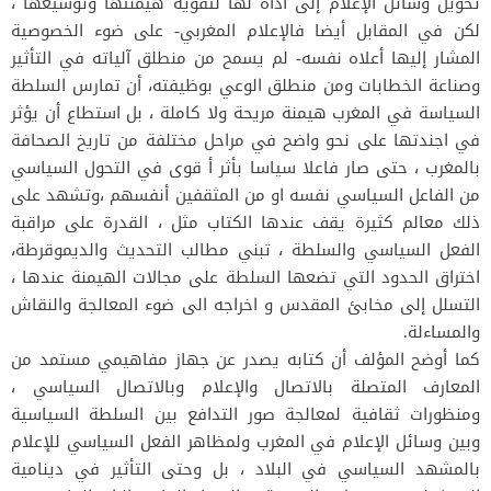
تحويل وسائل الإعلام إلى أداة لها لتقوية هيمنتها وتوسيعها ،
لكن في المقابل أيضا فالإعلام المغربي- على ضوء الخصوصية
المشار إليها أعلاه نفسه- لم يسمح من منطلق آلياته في التأثير
وصناعة الخطابات ومن منطلق الوعي بوظيفته، أن تمارس السلطة
السياسة في المغرب هيمنة مريحة ولا كاملة ، بل استطاع أن يؤثر
في اجندتها على نحو واضح في مراحل مختلفة من تاريخ الصحافة
بالمغرب ، حتى صار فاعلا سياسا بأثر أ قوى في التحول السياسي
من الفاعل السياسي نفسه او من المثقفين أنفسهم ،وتشهد على
ذلك معالم كثيرة يقف عندها الكتاب مثل ، القدرة على مراقبة
الفعل السياسي والسلطة ، تبني مطالب التحديث والديموقرطة،
اختراق الحدود التي تضعها السلطة على مجالات الهيمنة عندها ،
التسلل إلى مخابئ المقدس و اخراجه الى ضوء المعالجة والنقاش
والمساءلة.
كما أوضح المؤلف أن كتابه يصدر عن جهاز مفاهيمي مستمد من
المعارف المتصلة بالاتصال والإعلام وبالاتصال السياسي ،
ومنظورات ثقافية لمعالجة صور التدافع بين السلطة السياسية
وبين وسائل الإعلام في المغرب ولمظاهر الفعل السياسي للإعلام
بالمشهد السياسي في البلاد ، بل وحتى التأثير في دينامية