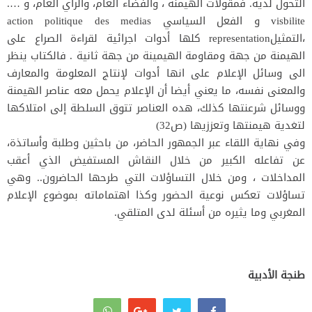
التحول لديه. فمقولات الهيمنة ، والفضاء العام، والراي العام، و ….
visbilite و الفعل السياسي action politique des medias
،التمثيلrepresentation كلها أدوات اجرائية لقراءة الصراع على
الهيمنة من جهة ومقاومة الهيمينة من جهة ثانية . فالكتاب ينظر
الى وسائل الإعلام على انها أدوات لإنتاج المعلومة والمعارف
والمعنى نفسه، ما يعني أيضا أن الإعلام يحمل معه عناصر الهيمنة
ووسائل شرعنتها كذلك، هده العناصر تتوق السلطة إلى امتلاكها
لتغدية هيمنتها وتعززيها (ص32)
وفي نهاية اللقاء عبر الجمهور الحاضر، من باحثين وطلبة وأساتذة،
عن تفاعله الكبير من خلال النقاش المستفيض الذي أعقب
المداخلات ، ومن خلال التساؤلات التي طرحها الحاضرون.. وهي
تساؤلات تعكس نوعية الحضور وكذا اهتماماته بموضوع الإعلام
المغربي وما يثيره من أسئلة لدى المتلقي.
طنجة الأدبية