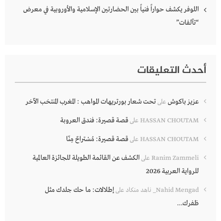
اللوفر يكشف حواراً فنياً بين الحضارتين الإسلامية والأوروبية في معرض
“تآلفات”
أحدث التعليقات
عزيز باكوش
تحت شعار بورتريهات المواهب : المغرب المنتخب الآخر
على
قصة قصيرة: فندق العروبة
HASSAN CHOUTAM
على
قصة قصيرة: مُسْتراحٌ مِنّا
HASSAN CHOUTAM
على
الكشف عن القائمة الطويلة للجائزة العالمية
Ranim Zammeli
على
للرواية العربية 2026
إطلالات: ما حك جلدك مثل
Nahid Mengad_ ناهد منكاد
على
ظفرك…