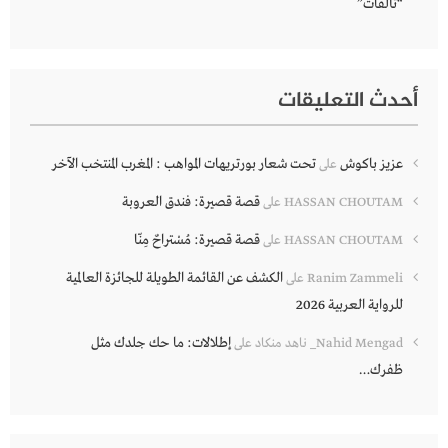
“تآلفات”
أحدث التعليقات
عزيز باكوش
تحت شعار بورتريهات المواهب : المغرب المنتخب الآخر
على
قصة قصيرة: فندق العروبة
HASSAN CHOUTAM
على
قصة قصيرة: مُسْتراحٌ مِنّا
HASSAN CHOUTAM
على
الكشف عن القائمة الطويلة للجائزة العالمية
Ranim Zammeli
على
للرواية العربية 2026
إطلالات: ما حك جلدك مثل
Nahid Mengad_ ناهد منكاد
على
ظفرك…