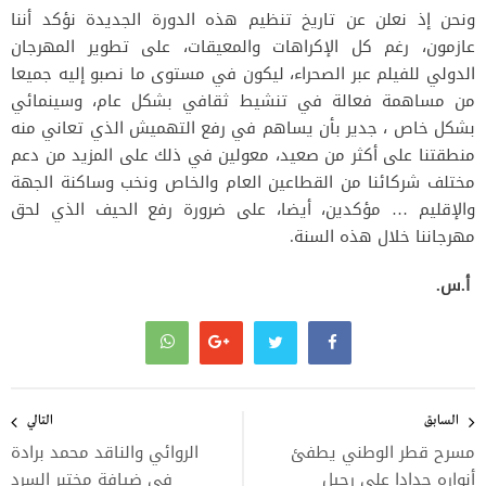
ونحن إذ نعلن عن تاريخ تنظيم هذه الدورة الجديدة نؤكد أننا
عازمون، رغم كل الإكراهات والمعيقات، على تطوير المهرجان
الدولي للفيلم عبر الصحراء، ليكون في مستوى ما نصبو إليه جميعا
من مساهمة فعالة في تنشيط ثقافي بشكل عام، وسينمائي
بشكل خاص ، جدير بأن يساهم في رفع التهميش الذي تعاني منه
منطقتنا على أكثر من صعيد، معولين في ذلك على المزيد من دعم
مختلف شركائنا من القطاعين العام والخاص ونخب وساكنة الجهة
والإقليم … مؤكدين، أيضا، على ضرورة رفع الحيف الذي لحق
مهرجاننا خلال هذه السنة.
أ.س.
تصفّح
المقالات
السابق
التالي
مسرح قطر الوطني يطفئ
الروائي والناقد محمد برادة
أنواره حدادا على رحيل
في ضيافة مختبر السرد