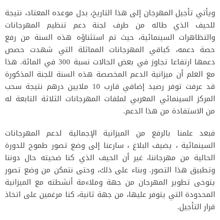
ويأتي تأجيل المهرجان إلى هذا التاريخ، بدل موعده المعتاد، نتيجة
للحيف الذي طاله من طرف لجنة دعم تنظيم المهرجانات
والتظاهرات السينمائية، حيث تم استثناؤه هذه السنة من رفع
حصة دعمه، كباقي المهرجانات المماثلة التي شهدت حصص
دعمها ارتفاعا تجاوز في بعض الحالات نسبة 300 في المائة. هذا
مع العلم أن ميزانية الدعم المخصصة هذه السنة للجنة المذكورة
قد عرفت توفر رصيد إضافي قارب 10 ملايين درهم نتيجة سحب
المركز السينمائي المغربي لملفات المهرجانات الثلاثة التابعة له
من الاستفادة من هذا الدعم.
فبعد علمنا بالرفع من الميزانية الإجمالية لدعم المهرجانات
السينمائية ، يضيف البلاغ ، سارعنا إلى وضع تصور طموح للدورة
الحالية من مهرجاننا، غير أن الحيف الذي كنا ضحيته حال دوننا
وتطبيق هذا التصور. وبناء على ذلك، وحتى نتمكن من وضع تصور
يتوخى تطوير المهرجان من جهة وملاءمة أنشطته مع الميزانية
المحدودة التي يتوفر عليها، من جهة ثانية، كنا مرغمين على اتخاذ
قرار التأجيل.