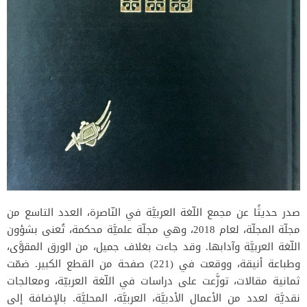
صدر حديثًا عن مجمع اللّغة العربيَّة في النّاصرة، العدد التاسع من
مجلّة المجلّة، لعام 2018، وهي مجلّة علميَّة محكمة، تُعنى بشؤون
اللّغة العربيَّة وآدابها. وقد جاءت بغلاف جميل، من الورق المقوَّى،
وطباعة أنيقة، ووقعت في (221) صفحة من القطع الكبير. ضمّت
ثمانية مقالات، توزَّعت على دراسات في اللّغة العربيّة، ومعالجات
نقديَّة لعدد من الأعمال الأدبيَّة، العربيَّة، المحليَّة. بالإضافة إلى