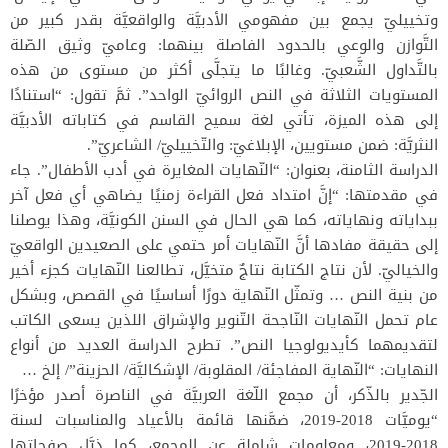
وتخييليّ يجمع بين مفهومي الأدبيَّة والواقعيَّة بقدر كبير من
التَّوازن والوعي بالحدود الفاصلة بينهما: وعاميّ وثيق الصّلة
بالتَّداول الشَّعبيّ. وغالبًا ما يتجلَّى أكثر من مستوى من هذه
المستويات الثلاثة في النص الروائيّ الواحد”. ثمَّ تقول: “استنادًا
إلى هذه الميزة، تأتي لغة سميح القاسم في كتاباته الأدبيَّة
النثريَّة: ضمن مستويين، الإبلاغيّ: والتّخييليّ/ الشاعريّ”.
الدراسة الثامنة، بعنوان: “النّهايات المغايرة في أدب الأطفال”. جاء
في مقدمتها: “إنَّ امتداد فعل القراءة زمنيًا يضاهي أي فعل آخر
ببداياته ونهاياته، كما هي الحال في السنن الكونيَّة، وهذا يوصلنا
إلى حقيقة مفادها أنَّ النّهايات أمر حتمي على الصعيدين الواقعيّ
والخياليّ. لأن نتاج الكتابة نتاجٌ متخيَّل، تطالعنا النّهايات كجزء أخير
من بنية النص … وتمثّل النّهاية دورًا أساسيًا في القصص، وبشكل
عام تحمل النّهايات النّاجحة التّنوير والإشراق اللذين يسعى الكاتب
لتقديمهما كأيديولوجيا النص”. تطرح الدراسة العديد من أنواع
النهايات: “النّهاية المفاجئة/ المقلوبة/ الإشكاليَّة/ الحزينة”/ إلخ …
الجّدير بالذّكر، أن مجمع اللّغة العربيَّة في الناصرة أصدر مؤخرًا
“يوميَّات 2018-2019، ضمَّنها قائمة بالأعياد والمناسبات لسنة
2018-2019، ومعلومات شاملة عن المجمع، كما ذيَّل صفحاتها