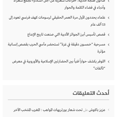
صالون طنجة الأدبية: «قراءات شعرية من أجل السلام» تجمع شعراء
وأدباء في فضاء الكلمة والحوار
علماء يحددون لأول مرة العمر الحقيقي لرسومات كهف فرنسي تعود إلى
13 ألف عام
قصص تأسيس أبرز الجوائز الأدبية التي صنعت تاريخ الإبداع
مسرحية “خمسون دقيقة في غزة” تستحضر مآسي الحرب بقصص إنسانية
مؤثرة
اللوفر يكشف حواراً فنياً بين الحضارتين الإسلامية والأوروبية في معرض
“تآلفات”
أحدث التعليقات
عزيز باكوش
تحت شعار بورتريهات المواهب : المغرب المنتخب الآخر
على