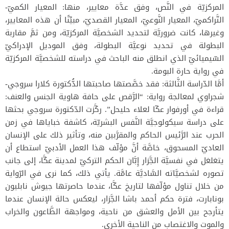
المركزيّة في النَّص، وفق عدَّة معايير، منها: المعيار الكميّ-
التَّراكميّ، المعيار النَّوعيّ، المعيار القصديّ، مبيِّنًا أن هذه المعايير،
وغيرها، كانت ضروريَّة لتحديد الشخصيَّة المركزيّة، ومن ثمَّ مقاربة
البطولة في تحديد نوعيَّة البطولة، وفق الموديل الإدراكيّ
السّيميائيّ الذي انطلق منه الباحث في دراسته للشخصيَّة المركزيّة
في رواية حارة البومة.
أمَّا الدّراسة الثَّالثة: فقد خصَّصتها صاحبتها الدُّكتورة كلارا سروجي-
شجراوي لمعالجة رواية: “الرَّقص على حافة هاوية الجنس والعنف:
قراءة في أورفوار عكّا لعلاء حليحل”. ركَّزت الدّكتورة سروجي بحثها
على دراسة سيكولوجيَّة النَّفس البشريّة، كاشفة خباياها في زمن
الحرب عند الرَّئيس الحاكم والمقرَّبين منه، وتأثير ذلك على الإنسان
العاديّ المسحوق، خاصَّة أنَّ مؤلّف هذا العمل الأدبيّ استطاع أن
يتغلغل في نفسيَّة الجَّزار إِبَّان الحكم التركيّ لمدينة عكَّا، إلى جانب
تصوره لشخصيَّاته السَّاديَّة عامَّة. يأتي ذلك، كما نرى في الرّواية
من خلال تناول مؤلّفها لتاريخ عكَّا، عندما حاصرتها جيوش نابليون
بونابارت، فترة حكم أحمد باشا الجَّزار، ليعكس حالة الإنسان عندما
يتأرجح بين الأمل والعشق من ناحية، ومواجهة الطَّاعون والخراب
والموت والاغتصاب من الناحية الأخرى.