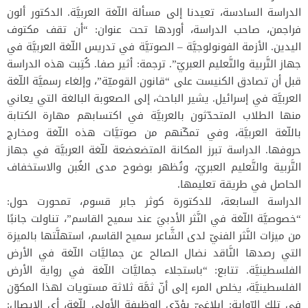
الدراسة السادسة، تعيدنا إلى مسألة اللّغة العربيَّة. الدكتور ألون
فراجمن، صاحب الدراسة، أوردها تحت عنوان: “أن تقف مكتوف
اليدين. الأزمة الفونولوجيَّة – الصوتيَّة في تدريس اللّغة العربيَّة في
جهاز التَّربية والتَّعليم العبريّ”. ترجمة: أثير صفا. كُتِبت هذه الدراسة
قبل أن تصادق الكنيست على “قانون القوميّة”، وإلغاء رسميَّة اللّغة
العربيَّة في إسرائيل. يشير الباحث، إلى الصعوبة البالغة التي يعاني
منها الطلاب المتحدّثون بالعربيَّة في اكتسابهم مهارة الكتابة
باللّغة العربيَّة، وفي تمكّنهم من صوتيَّات هذه اللّغة ومخارج
حروفها. الدراسة تبرز المكانة المتضعضعة للّغة العربيَّة في جهاز
التَّربية والتَّعليم العبريّ، وتُظهر بوضوح مدى الغُبن والاستخفاف
الحاصل في طريقة تعليمها.
الدراسة السابعة، للدكتورة كوثر جابر قسوم، تمحورت حول:
“خصوصيَّة اللّغة في النَّثر الأدبيَ عند سميح القاسم”، تناولت جانبًا
من ميزات النَّثر الفنيّ لدى الشَّاعر سميح القاسم، استهلَّتها بالميزة
التي رصدها النَّاقد نضال الصالح عن جماليَّات اللّغة في الأرض
الفلسطينيَّة. تتابع: “باستجلاء جماليَّات اللّغة في رواية الأرض
الفلسطينيَّة، يخلص المرء إلى أنّ ثمَّة ثلاثة مستويات لهذا المكوّن
في تلك الرّواية: إبلاغيّ يؤدّي الوظيفة الأولى للّغة، أي الإيصال: