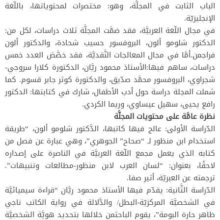
الباب الثابت في المجلَّة، وهو: مختصرات لمحتوياتها، باللّغة
الإنجليزيّة.
في مجال اللّغة العربيَّة، فقد ضمَّت المجلَّة ثلاث دراسات، لكل من:
الدكتور شلومو ألون، البروفسور حسيب شحادة، والدكتور ألون
فراجمن.أمَّا في مجال المعالجات النَّقديَّة، فقد خصَّصَ العدد خمس
دراسات، ساهم فيها:الأستاذ محمود ريَّان، الدكتورة كلارا سروجي-
شجراوي، البروفسور محمَّد صدّيق، والدكتورة كوثر جابر قسوم. كما
شملت المجلة دراسة حول أدب الأطفال، شارك في كتابتها: الدكتور
رافع يحيى، سهيل عيساوي، وريما الكردي.
نظرة عامَّة على محتويات المجلَّة
الدّراسة الأولى: عالج فيها كاتبها، الدَّكتور شلومو ألون، “طريقة
استخدام ابن منظور لـ “صحاح” الجوهري”، وهي عبارة عن فصل من
كتابه الذي يعمل مجمع اللّغة العربيَّة في الناصرة على إصداره
لاحقًا، بعنوان: “لسان العرب لابن منظور-مطالعات وتنبيهات”.
ترجمته عن العبريّة، أثير صفا.
الدّراسة الثَّانية: يقدّم فيها الأستاذ محمود ريَّان “قراءة سيميائيَّة
في الشخصيَّة المركزيّة-البطل/ والدَّلالة في رواية الكاتب ناجي
ظاهر حارة البومة”، يقوم الباحثمن خلالها بتحديد هويَّة الشخصيَّة