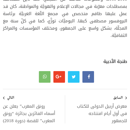
بمصطلحات معرّبة في مجالات الإعلام والهويَّة والمواطنة، كان قد
عمل عليها طاقم متخصص في مجمع اللّغة العربيَّة برئاسة
البروفسور مصطفى كبها. اليوميَّات توزَّع، كما في كلّ سنة مع
المجلّة، بشكل واسع على الجمهور، ومختلف المؤسسات والمراكز
الثقافيَّة.
طنجة الأدبية
تصفّح
المقالات
السابق
التالي
معرض أربيل الدولى للكتاب
رونق المغرب” يعلن عن
فى أول أيام افتتاحه
أسماء الفائزين بجائزة “رونق
للجمهور
المغرب” للقصة (دورة 2018)