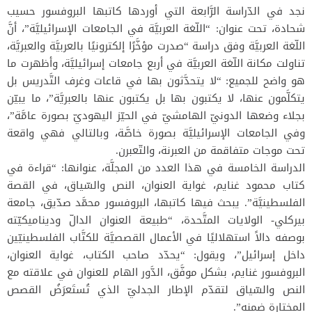
نجد في الدّراسة الرَّابعة التي أوردها كاتبها البروفسور حسيب
شحادة، تحت عنوان: “اللّغة العربيَّة في الجامعات الإسرائيليَّة”، أنَّ
اللّغة العربيَّة وفق دراسة “صدرت مؤخَّرًا إلكترونيًا بالعربيَّة والعبريَّة،
تناولت مكانة اللّغة العربيَّة في أربع جامعات إسرائيليَّة، وأظهرت ما
هو واضح للجميع: “لا يتحدَّثون بها في قاعات وغرف التَّدريس بل
يتكلَّمون عنها، لا يكتبون بها بل يكتبون عنها بالعبريَّة”، ما يبيّن
بجلاء وضعها الدونيّ الهامشيّ في الحيّز اليهوديّ بصورة عامَّة”،
وفي الجامعات الإسرائيليَّة بصورة خاصَّة، وبالتالي فهي واقعة
تحت موجات متفاقمة من العبرنة، والتّعبرن.
الدراسة الخامسة في هذا العدد من المجلَّة، عنوانها: “قراءة في
كتاب محمود غنايم، غواية العنوان، النص والسّياق، في القصة
الفلسطينيَّة”. يبحث فيها كاتبها، البروفسور محمَّد صدّيق، جامعة
بيركلي- الولايات المتَّحدة، “طبيعة العنوان الدالّ وديناميكيّته
بوصفه دالاً استهلاليًا في الأعمال القصصيَّة للكتَّاب الفلسطينيّين
داخل إسرائيل”، ويقول: “يحدّد صاحب الكتاب، غواية العنوان،
البروفسور غنايم، بشكل موفَّق، الدَّور الهام للعنوان في علاقته مع
النص والسّياق لتقدّم الإطار الجدليّ الذي تُستَعرَضُ القصص
المختارة ضمنه”.