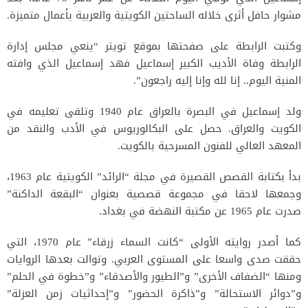
مشوار حافل أثرى خلاله الساحتين الكويتية والعربية بأعمال متميزة.
وكتبت الرابطة على صفحتها بموقع تويتر “ينعي مجلس إدارة
الرابطة وفاة الأديب الكبير إسماعيل فهد إسماعيل الذي وافته
المنية اليوم.. إنا لله وإنا إليه راجعون”.
ولد إسماعيل في البصرة بالعراق عام 1940 وتلقى تعليمه في
الكويت والعراق. حصل على البكالوريوس في الأدب والنقد من
المعهد العالي للفنون المسرحية بالكويت.
بدأ بكتابة القصص القصيرة في مجلة “الرائد” الكويتية عام 1963،
وجمعها لاحقا في مجموعة قصصية بعنوان “البقعة الداكنة”
صدرت عام 1965 عن مكتبة النهضة في بغداد.
كما أصدر روايته الأولى “كانت السماء زرقاء” عام 1970، التي
حققت صدى واسعا على المستوى العربي. وتوالت بعدها الروايات
ومنها “الضفاف الأخرى” و”الطيور والأصدقاء” و”خطوة في الحلم”
و”دوائر الاستحالة” و”ذاكرة الحضور” و”إحداثيات زمن العزلة”