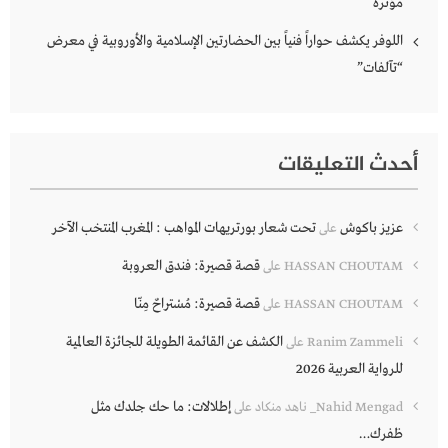
مؤثرة
اللوفر يكشف حواراً فنياً بين الحضارتين الإسلامية والأوروبية في معرض
“تآلفات”
أحدث التعليقات
عزيز باكوش
تحت شعار بورتريهات المواهب : المغرب المنتخب الآخر
على
قصة قصيرة: فندق العروبة
HASSAN CHOUTAM
على
قصة قصيرة: مُسْتراحٌ مِنّا
HASSAN CHOUTAM
على
الكشف عن القائمة الطويلة للجائزة العالمية
Ranim Zammeli
على
للرواية العربية 2026
إطلالات: ما حك جلدك مثل
Nahid Mengad_ ناهد منكاد
على
ظفرك…