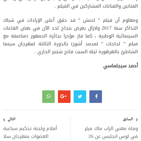
الفنانين والفنانات المشاركين في الفيلم .
ومعلوم أن فيلم ” لحنش ” قد حقق أعلى الإرادات في شباك
التذاكر سنة 2017 ولازال يعرض بنجاح لحد الآن في بعض القاعات
السينمائية الوطنية ، كما فاز مؤخرا بجائزة الجمهور (مناصفة مع
فيلم ” لحاجات ” لمحمد أشور) بالدورة الثالثة لمهرجان سينما
الشاطئ بالهرهورة ليلة السبت فاتح شتنبر الجاري .
أحمد سيجلماسي
تصفّح
المقالات
السابق
التالي
وفاة مغني الراب ماك ميلر
أفلام ولجنة تحكيم سباعية
في لوس انجليس عن 26
العضوات بمهرجان سلا