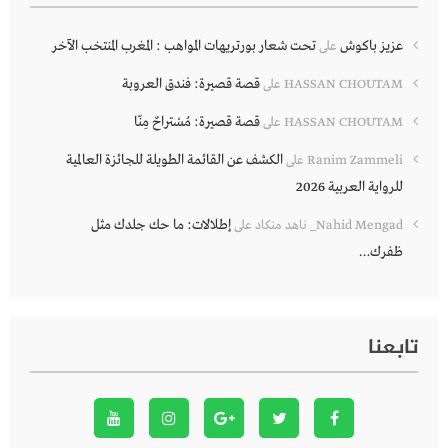
عزيز باكوش
تحت شعار بورتريهات المواهب : المغرب المنتخب الآخر
على
قصة قصيرة: فندق العروبة
HASSAN CHOUTAM
على
قصة قصيرة: مُسْتراحٌ مِنّا
HASSAN CHOUTAM
على
الكشف عن القائمة الطويلة للجائزة العالمية
Ranim Zammeli
على
للرواية العربية 2026
إطلالات: ما حك جلدك مثل
Nahid Mengad_ ناهد منكاد
على
ظفرك…
تابعنا