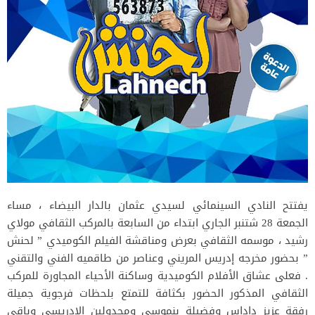
يفتتح النادي السينمائي لسيدي عثمان بالدار البيضاء ، مساء
الجمعة 28 شتنبر الجاري ابتداء من السابعة بالمركب الثقافي مولاي
رشيد ، موسمه الثقافي بعرض ومناقشة الفيلم الكوميدي ” لحنش
” بحضور مخرجه إدريس المريني وعناصر من طاقميه الفني والتقني
. فعلى عشاق الأفلام الكوميدية وساكنة الأحياء المجاورة للمركب
الثقافي المذكور الحضور بكثافة للتمتع بلحظات فرجوية جميلة
رفقة عزيز داداس وفضيلة بنموسى ومجدولين الإدريسي وباقي