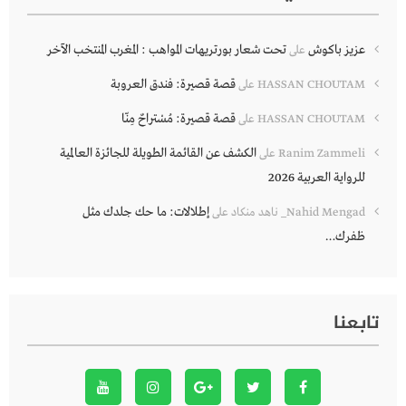
عزيز باكوش
تحت شعار بورتريهات المواهب : المغرب المنتخب الآخر
على
قصة قصيرة: فندق العروبة
HASSAN CHOUTAM
على
قصة قصيرة: مُسْتراحٌ مِنّا
HASSAN CHOUTAM
على
الكشف عن القائمة الطويلة للجائزة العالمية
Ranim Zammeli
على
للرواية العربية 2026
إطلالات: ما حك جلدك مثل
Nahid Mengad_ ناهد منكاد
على
ظفرك…
تابعنا