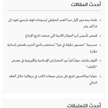
أحدث المقالات
علماء يحددون لأول مرة العمر الحقيقي لرسومات كهف فرنسي تعود إلى
13 ألف عام
قصص تأسيس أبرز الجوائز الأدبية التي صنعت تاريخ الإبداع
مسرحية “خمسون دقيقة في غزة” تستحضر مآسي الحرب بقصص إنسانية
مؤثرة
اللوفر يكشف حواراً فنياً بين الحضارتين الإسلامية والأوروبية في معرض
“تآلفات”
جوليا دونالدسون تتربع على عرش مبيعات الكتب في بريطانيا خلال العقد
الحالي
أحدث التعليقات