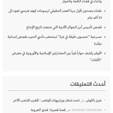
وأدباء في فضاء الكلمة والحوار
علماء يحددون لأول مرة العمر الحقيقي لرسومات كهف فرنسي تعود إلى
13 ألف عام
قصص تأسيس أبرز الجوائز الأدبية التي صنعت تاريخ الإبداع
مسرحية “خمسون دقيقة في غزة” تستحضر مآسي الحرب بقصص إنسانية
مؤثرة
اللوفر يكشف حواراً فنياً بين الحضارتين الإسلامية والأوروبية في معرض
“تآلفات”
أحدث التعليقات
عزيز باكوش
تحت شعار بورتريهات المواهب : المغرب المنتخب الآخر
على
قصة قصيرة: فندق العروبة
HASSAN CHOUTAM
على