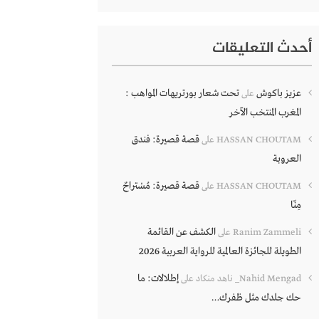
أحدث التعليقات
عزيز باكوش
تحت شعار بورتريهات المواهب :
على
المغرب المنتخب الآخر
قصة قصيرة: فندق
HASSAN CHOUTAM
على
العروبة
قصة قصيرة: مُسْتراحٌ
HASSAN CHOUTAM
على
مِنّا
الكشف عن القائمة
Ranim Zammeli
على
الطويلة للجائزة العالمية للرواية العربية 2026
إطلالات: ما
Nahid Mengad_ ناهد منكاد
على
حك جلدك مثل ظفرك…