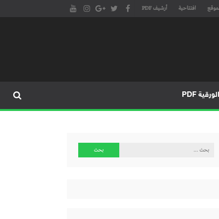
موقع
افتتاحية
أرشيف PDF
مجلة طنجة الأدبية الموقع الأدبي والثقافي الأول داخل العالم العربي، يتم تحديثه على مدار 24 ساعة ويفتح المجال لكل المبدعين في شتى أنحاء
، مسرح، سينما، تشكيل، كاريكاتير، موسيقى، حوارات و إصدارات
ورقية PDF
البحث
عن: