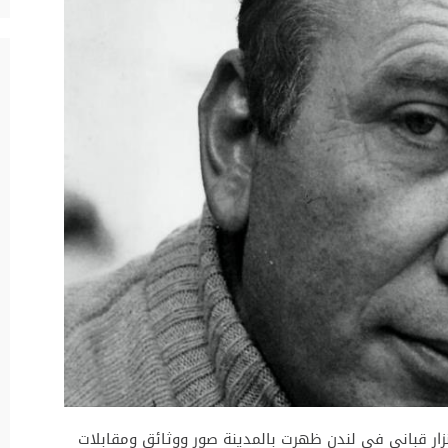
زار قباني في لندن ظهرت بالمدينة صور ووثائق ومقابلات