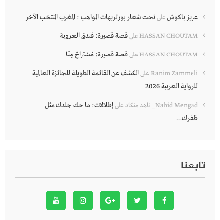
عزيز باكوش
تحت شعار بورتريهات المواهب : المغرب المنتخب الآخر
على
قصة قصيرة: فندق العروبة
HASSAN CHOUTAM
على
قصة قصيرة: مُسْتراحٌ مِنّا
HASSAN CHOUTAM
على
الكشف عن القائمة الطويلة للجائزة العالمية
Ranim Zammeli
على
للرواية العربية 2026
إطلالات: ما حك جلدك مثل
Nahid Mengad_ ناهد منكاد
على
ظفرك…
تابعنا