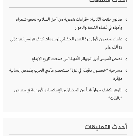
أحدث المقالات
صالون طنجة الأدبية: «قراءات شعرية من أجل السلام» تجمع شعراء
وأدباء في فضاء الكلمة والحوار
علماء يحددون لأول مرة العمر الحقيقي لرسومات كهف فرنسي تعود إلى
13 ألف عام
قصص تأسيس أبرز الجوائز الأدبية التي صنعت تاريخ الإبداع
مسرحية “خمسون دقيقة في غزة” تستحضر مآسي الحرب بقصص إنسانية
مؤثرة
اللوفر يكشف حواراً فنياً بين الحضارتين الإسلامية والأوروبية في معرض
“تآلفات”
أحدث التعليقات