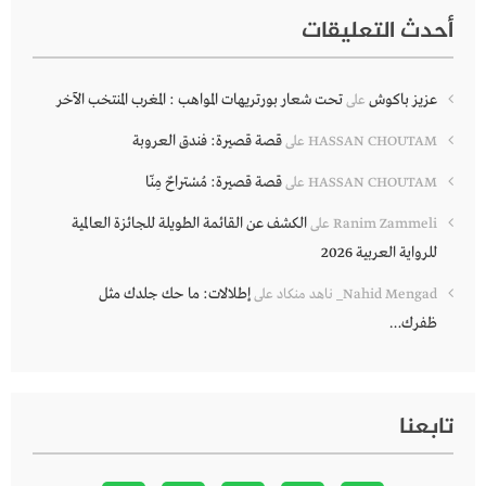
أحدث التعليقات
عزيز باكوش
تحت شعار بورتريهات المواهب : المغرب المنتخب الآخر
على
قصة قصيرة: فندق العروبة
HASSAN CHOUTAM
على
قصة قصيرة: مُسْتراحٌ مِنّا
HASSAN CHOUTAM
على
الكشف عن القائمة الطويلة للجائزة العالمية
Ranim Zammeli
على
للرواية العربية 2026
إطلالات: ما حك جلدك مثل
Nahid Mengad_ ناهد منكاد
على
ظفرك…
تابعنا