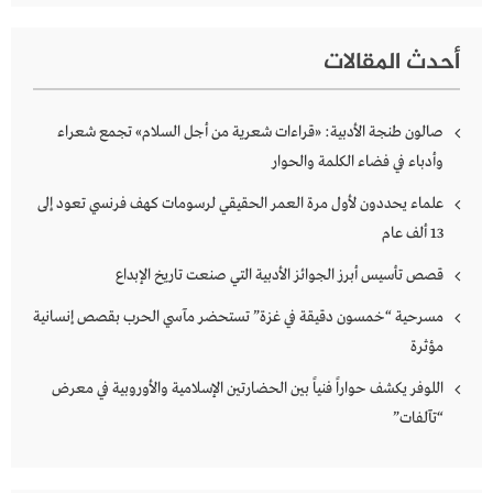
أحدث المقالات
صالون طنجة الأدبية: «قراءات شعرية من أجل السلام» تجمع شعراء
وأدباء في فضاء الكلمة والحوار
علماء يحددون لأول مرة العمر الحقيقي لرسومات كهف فرنسي تعود إلى
13 ألف عام
قصص تأسيس أبرز الجوائز الأدبية التي صنعت تاريخ الإبداع
مسرحية “خمسون دقيقة في غزة” تستحضر مآسي الحرب بقصص إنسانية
مؤثرة
اللوفر يكشف حواراً فنياً بين الحضارتين الإسلامية والأوروبية في معرض
“تآلفات”