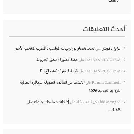
“تآلفات”
أحدث التعليقات
عزيز باكوش
تحت شعار بورتريهات المواهب : المغرب المنتخب الآخر
على
قصة قصيرة: فندق العروبة
HASSAN CHOUTAM
على
قصة قصيرة: مُسْتراحٌ مِنّا
HASSAN CHOUTAM
على
الكشف عن القائمة الطويلة للجائزة العالمية
Ranim Zammeli
على
للرواية العربية 2026
إطلالات: ما حك جلدك مثل
Nahid Mengad_ ناهد منكاد
على
ظفرك…